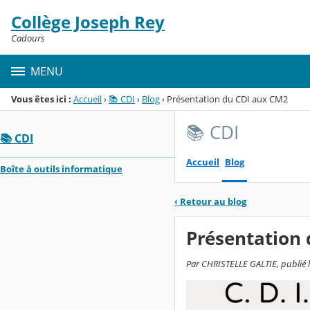
Panneau de gestion des cookies
Collège Joseph Rey
Menu de la rubrique
Contenu
Cadours
MENU
Vous êtes ici :
Accueil
›
📚 CDI
›
Blog
›
Présentation du CDI aux CM2
📚 CDI
📚 CDI
Accueil
Blog
Boîte à outils informatique
‹
Retour au blog
Présentation
Par CHRISTELLE GALTIE, publié le