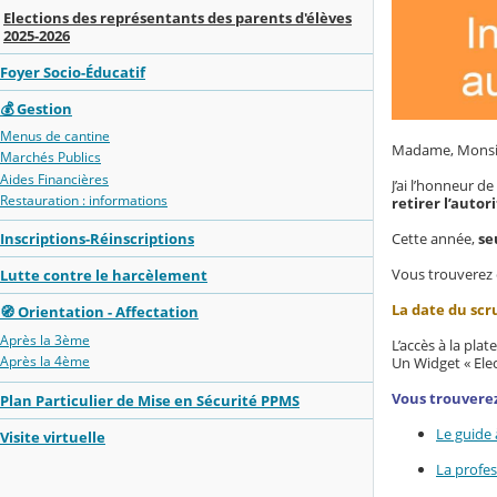
Elections des représentants des parents d'élèves
2025-2026
Foyer Socio-Éducatif
💰 Gestion
Menus de cantine
Madame, Monsi
Marchés Publics
Aides Financières
J’ai l’honneur 
Restauration : informations
retirer l’autor
Inscriptions-Réinscriptions
Cette année,
se
Vous trouverez 
Lutte contre le harcèlement
La date du scru
🧭 Orientation - Affectation
Après la 3ème
L’accès à la pla
Après la 4ème
Un Widget « Ele
Vous trouverez 
Plan Particulier de Mise en Sécurité PPMS
Le guide 
Visite virtuelle
La profe