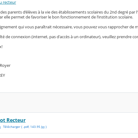
u recteur
 des parents d’élèves à la vie des établissements scolaires du 2nd degré par l
 elle permet de favoriser le bon fonctionnement de l’institution scolaire.
ignement qui vous paraîtrait nécessaire, vous pouvez vous rapprocher de m
ulté de connexion (internet, pas d'accès à un ordinateur), veuillez prendre con
x!
 Royer
REY
ot Recteur
Télécharger
( .
pdf
,
143.95
ko
)