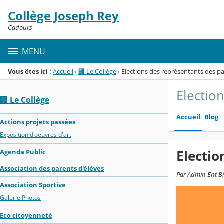
Panneau de gestion des cookies
Collège Joseph Rey
Menu de la rubrique
Contenu
Cadours
MENU
Vous êtes ici :
Accueil
›
🏢 Le Collège
›
Elections des représentants des p
Electio
🏢 Le Collège
Accueil
Blog
Actions projets passées
Exposition d'oeuvres d'art
Electio
Agenda Public
Association des parents d'élèves
Par Admin Ent Bre
Association Sportive
Galerie Photos
Eco citoyenneté