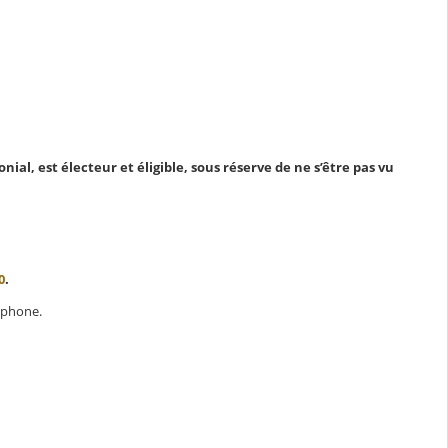
ial, est électeur et éligible, sous réserve de ne s’être pas vu
0
.
rtphone.