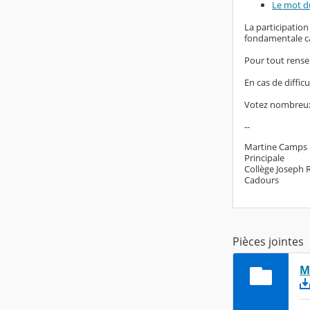
Le mot d
La participation
fondamentale car
Pour tout rense
En cas de diffic
Votez nombreu
--
Martine Camps
Principale
Collège Joseph 
Cadours
Pièces jointes
M