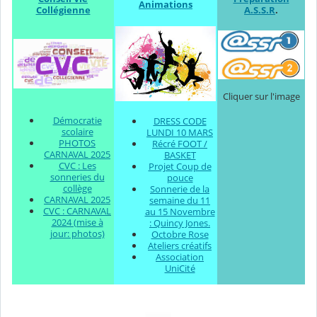
Animations
Collégienne
A.S.S.R
.
Cliquer sur l'image
Démocratie
DRESS CODE
scolaire
LUNDI 10 MARS
PHOTOS
Récré FOOT /
CARNAVAL 2025
BASKET
CVC : Les
Projet Coup de
sonneries du
pouce
collège
Sonnerie de la
CARNAVAL 2025
semaine du 11
CVC : CARNAVAL
au 15 Novembre
2024 (mise à
: Quincy Jones.
jour: photos)
Octobre Rose
Ateliers créatifs
Association
UniCité