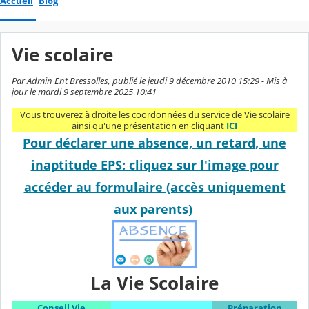
Accueil
Blog
Vie scolaire
Par Admin Ent Bressolles, publié le jeudi 9 décembre 2010 15:29 - Mis à
jour le mardi 9 septembre 2025 10:41
Vous trouverez à droite les coordonnées du service de Vie scolaire
ainsi qu'une présentation en cliquant
ICI
Pour déclarer une absence, un retard, une
inaptitude EPS: cliquez sur l'image pour
accéder au formulaire (accès uniquement
aux parents)
La Vie Scolaire
Conseil Vie
Préparation