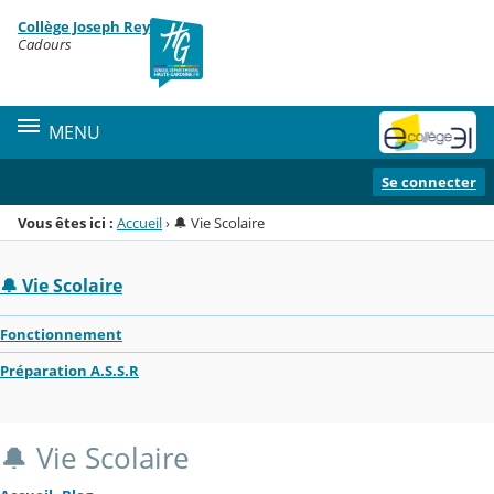
Panneau de gestion des cookies
Collège Joseph Rey
Menu de la rubrique
Contenu
Cadours
MENU
Se connecter
Vous êtes ici :
Accueil
›
🔔 Vie Scolaire
🔔 Vie Scolaire
Fonctionnement
Préparation A.S.S.R
🔔 Vie Scolaire