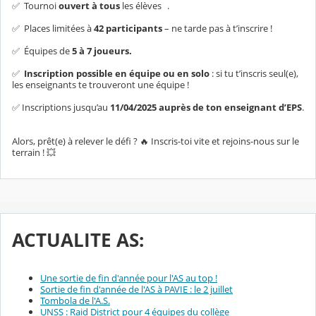
✅ Tournoi
ouvert à tous
les élèves .
✅ Places limitées à
42 participants
– ne tarde pas à t’inscrire !
✅ Équipes de
5 à 7 joueurs.
✅
Inscription possible en équipe ou en solo
: si tu t’inscris seul(e),
les enseignants te trouveront une équipe !
✅ Inscriptions jusqu’au
11/04/2025
auprès de ton enseignant d’EPS
.
Alors, prêt(e) à relever le défi ? 🔥 Inscris-toi vite et rejoins-nous sur le
terrain ! 💥
ACTUALITE AS:
Une sortie de fin d'année pour l'AS au top !
Sortie de fin d'année de l'AS à PAVIE : le 2 juillet
Tombola de l'A.S.
UNSS : Raid District pour 4 équipes du collège