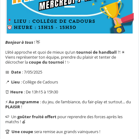
Bonjour à tous
! 👋
L’été approche et quoi de mieux qu’un
tournoi de handball
?! ☀
Viens représenter ton équipe, prendre du plaisir et tenter de
décrocher la
coupe du tournoi
! ✨
📅
Date
: 7/05/2025
📍
Lieu
: Collège de Cadours
⏰
Heure
: De 13h15 à 15h30
⚡
Au programme
: du jeu, de l’ambiance, du fair-play et surtout... du
PLAISIR
!
🍉 Un
goûter fruité offert
pour reprendre des forces après les
matchs ! 🍎
🏆
Une coupe
sera remise aux grands vainqueurs !