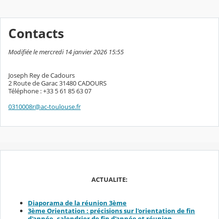
Contacts
Modifiée le mercredi 14 janvier 2026 15:55
Joseph Rey de Cadours
2 Route de Garac 31480 CADOURS
Téléphone : +33 5 61 85 63 07
0310008r@ac-toulouse.fr
ACTUALITE:
Diaporama de la réunion 3ème
3ème Orientation : précisions sur l'orientation de fin
d'année, calendrier de fin d'année et réunion