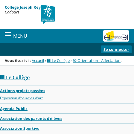
Panneau de gestion des cookies
Collège Joseph Rey
Menu de la rubrique
Contenu
Cadours
MENU
Se connecter
Vous êtes ici :
Accueil
›
🏢 Le Collège
›
🧭 Orientation - Affectation
›
🏢 Le Collège
Actions projets passées
Exposition d'oeuvres d'art
Agenda Public
Association des parents d'élèves
Association Sportive